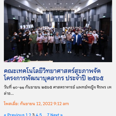
คณะเทคโนโลยีวิทยาศาสตร์สุขภาพจัด
โครงการพัฒนาบุคลากร ประจำปี ๒๕๖๕
วันที่ ๑๐-๑๑ กันยายน ๒๕๖๕ ศาสตราจารย์ แพทย์หญิง จิรพร เห
ล่าธ...
โพสเมื่อ: กันยายน 12, 2022 9:12 am
« Previous
1
2
3
4
5
…
7
Next »